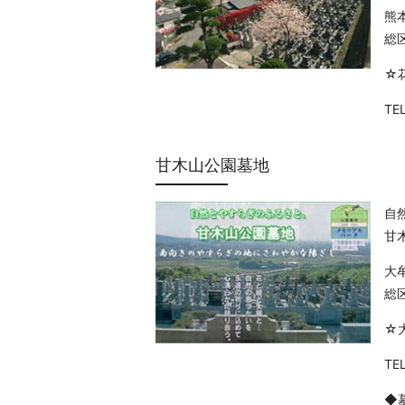
熊
総
☆
TE
甘木山公園墓地
自
甘
大
総区
☆
TE
◆