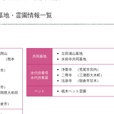
墓地・霊園情報一覧
花岡山
立田浦山墓地
共同墓地
南 （熊本
水前寺共同墓地
浄業寺 （荒尾市宮内）
本市）
永代供養塔
二尊寺 （三潴郡大木町）
）
永代供養墓
法泉寺 （朝倉市甘木）
）
蘇市）
ペット
植木ペット霊園
福岡県大牟田
朝倉市）