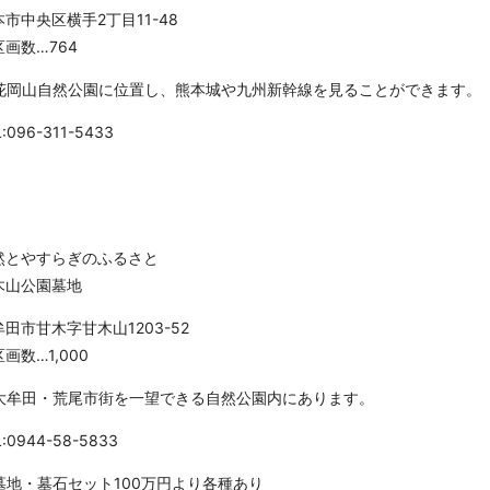
本市中央区横手2丁目11-48
区画数…764
花岡山自然公園に位置し、熊本城や九州新幹線を見ることができます。
L:096-311-5433
然とやすらぎのふるさと
木山公園墓地
牟田市甘木字甘木山1203-52
画数…1,000
大牟田・荒尾市街を一望できる自然公園内にあります。
L:0944-58-5833
墓地・墓石セット100万円より各種あり