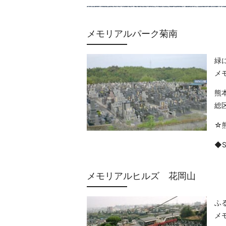
メモリアルパーク菊南
緑
メ
熊
総区
☆
◆
メモリアルヒルズ 花岡山
ふ
メ