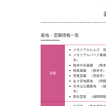
墓地・霊園情報一覧
メモリアルヒルズ 
メモリアルパーク菊
市）
熊本中央墓園 （熊
桃尾墓園 （熊本市
霊園
荒尾霊園 （荒尾市
あそ宮地墓地 （阿
甘木山公園墓地 （
市）
西谷霊苑 （福岡県