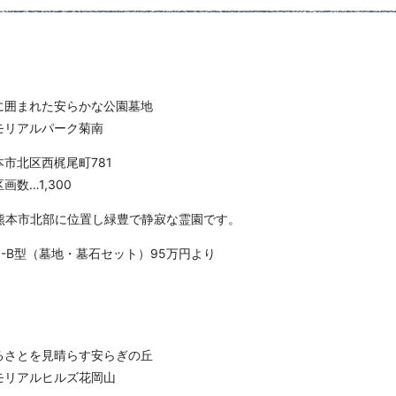
に囲まれた安らかな公園墓地
モリアルパーク菊南
本市北区西梶尾町781
画数…1,300
熊本市北部に位置し緑豊で静寂な霊園です。
S-B型（墓地・墓石セット）95万円より
るさとを見晴らす安らぎの丘
モリアルヒルズ花岡山