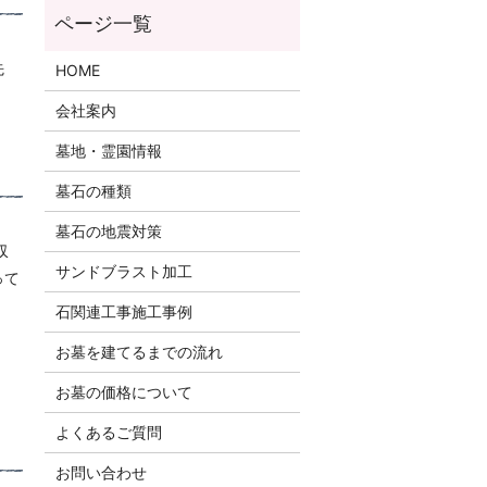
先
HOME
会社案内
墓地・霊園情報
墓石の種類
墓石の地震対策
収
サンドブラスト加工
って
石関連工事施工事例
お墓を建てるまでの流れ
お墓の価格について
よくあるご質問
お問い合わせ