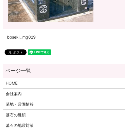
boseki_img029
HOME
会社案内
墓地・霊園情報
墓石の種類
墓石の地震対策