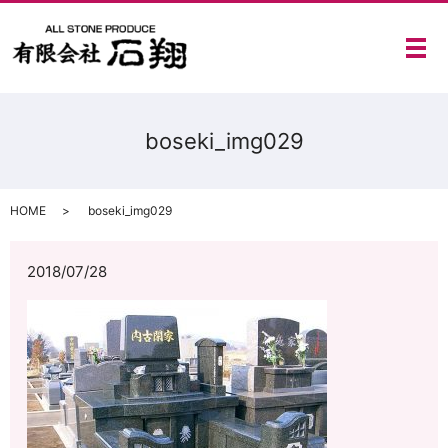
メ
boseki_img029
HOME
boseki_img029
2018/07/28