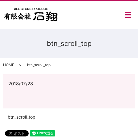
メ
btn_scroll_top
HOME
btn_scroll_top
2018/07/28
btn_scroll_top