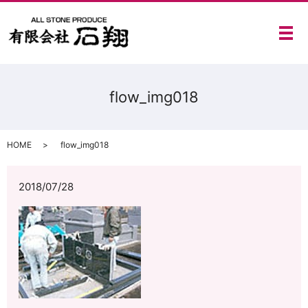
メ
flow_img018
HOME
flow_img018
2018/07/28