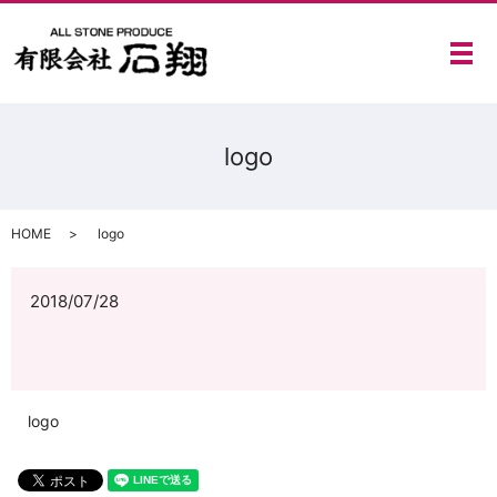
メ
logo
HOME
logo
2018/07/28
logo