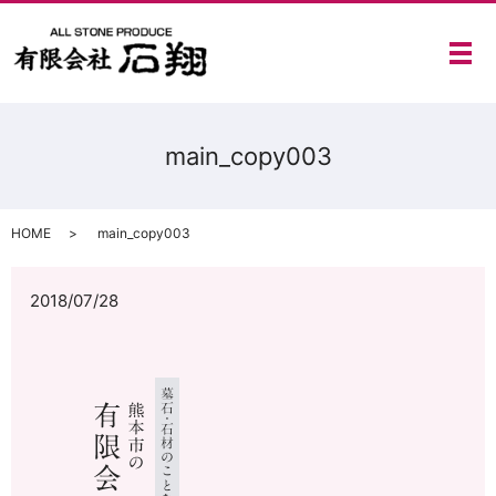
メ
main_copy003
HOME
main_copy003
2018/07/28